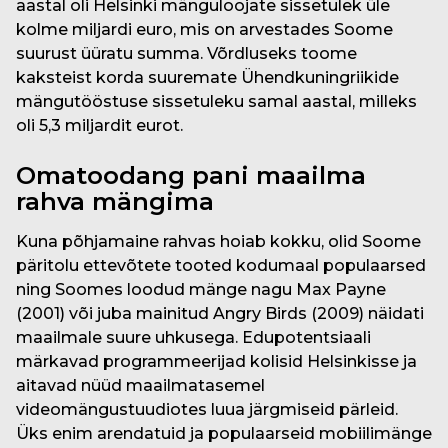
aastal oli Helsinki mänguloojate sissetulek üle
kolme miljardi euro, mis on arvestades Soome
suurust üüratu summa. Võrdluseks toome
kaksteist korda suuremate Ühendkuningriikide
mängutööstuse sissetuleku samal aastal, milleks
oli 5,3 miljardit eurot.
Omatoodang pani maailma
rahva mängima
Kuna põhjamaine rahvas hoiab kokku, olid Soome
päritolu ettevõtete tooted kodumaal populaarsed
ning Soomes loodud mänge nagu Max Payne
(2001) või juba mainitud Angry Birds (2009) näidati
maailmale suure uhkusega. Edupotentsiaali
märkavad programmeerijad kolisid Helsinkisse ja
aitavad nüüd maailmatasemel
videomängustuudiotes luua järgmiseid pärleid.
Üks enim arendatuid ja populaarseid mobiilimänge