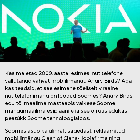
g
s
o
t
a
t
a
g
o
Kas mäletad 2009. aastal esimesi nutitelefone
vallutanud vahvat mobiilimängu Angry Birds? Aga
kas teadsid, et see esimene tõeliselt viraalne
nutitelefonimäng on loodud Soomes? Angry Birdsi
edu tõi maailma mastaabis väikese Soome
mängumaailma esiplaanile ja see oli uus edukas
peatükk Soome tehnoloogialoos.
Soomes asub ka ülimalt sagedasti reklaamitud
mobiilimängu Clash of Clans-i loojafirma ning