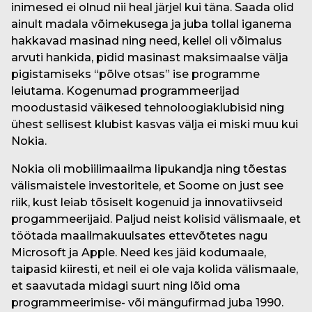
inimesed ei olnud nii heal järjel kui täna. Saada olid
ainult madala võimekusega ja juba tollal iganema
hakkavad masinad ning need, kellel oli võimalus
arvuti hankida, pidid masinast maksimaalse välja
pigistamiseks “põlve otsas” ise programme
leiutama. Kogenumad programmeerijad
moodustasid väikesed tehnoloogiaklubisid ning
ühest sellisest klubist kasvas välja ei miski muu kui
Nokia.
Nokia oli mobiilimaailma lipukandja ning tõestas
välismaistele investoritele, et Soome on just see
riik, kust leiab tõsiselt kogenuid ja innovatiivseid
progammeerijaid. Paljud neist kolisid välismaale, et
töötada maailmakuulsates ettevõtetes nagu
Microsoft ja Apple. Need kes jäid kodumaale,
taipasid kiiresti, et neil ei ole vaja kolida välismaale,
et saavutada midagi suurt ning lõid oma
programmeerimise- või mängufirmad juba 1990.