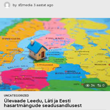
by
sf2media
3 aastat ago
3
a
a
s
t
a
t
a
g
o
34
0
UNCATEGORIZED
Ülevaade Leedu, Läti ja Eesti
hasartmängude seadusandlusest