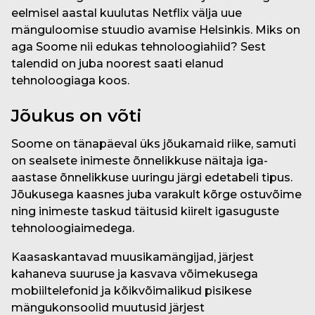
eelmisel aastal kuulutas Netflix välja uue
mänguloomise stuudio avamise Helsinkis. Miks on
aga Soome nii edukas tehnoloogiahiid? Sest
talendid on juba noorest saati elanud
tehnoloogiaga koos.
Jõukus on võti
Soome on tänapäeval üks jõukamaid riike, samuti
on sealsete inimeste õnnelikkuse näitaja iga-
aastase õnnelikkuse uuringu järgi edetabeli tipus.
Jõukusega kaasnes juba varakult kõrge ostuvõime
ning inimeste taskud täitusid kiirelt igasuguste
tehnoloogiaimedega.
Kaasaskantavad muusikamängijad, järjest
kahaneva suuruse ja kasvava võimekusega
mobiiltelefonid ja kõikvõimalikud pisikese
mängukonsoolid muutusid järjest