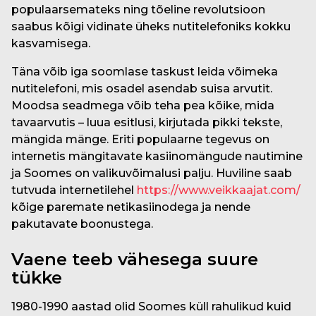
populaarsemateks ning tõeline revolutsioon
saabus kõigi vidinate üheks nutitelefoniks kokku
kasvamisega.
Täna võib iga soomlase taskust leida võimeka
nutitelefoni, mis osadel asendab suisa arvutit.
Moodsa seadmega võib teha pea kõike, mida
tavaarvutis – luua esitlusi, kirjutada pikki tekste,
mängida mänge. Eriti populaarne tegevus on
internetis mängitavate kasiinomängude nautimine
ja Soomes on valikuvõimalusi palju. Huviline saab
tutvuda internetilehel
https://www.veikkaajat.com/
kõige paremate netikasiinodega ja nende
pakutavate boonustega.
Vaene teeb vähesega suure
tükke
1980-1990 aastad olid Soomes küll rahulikud kuid