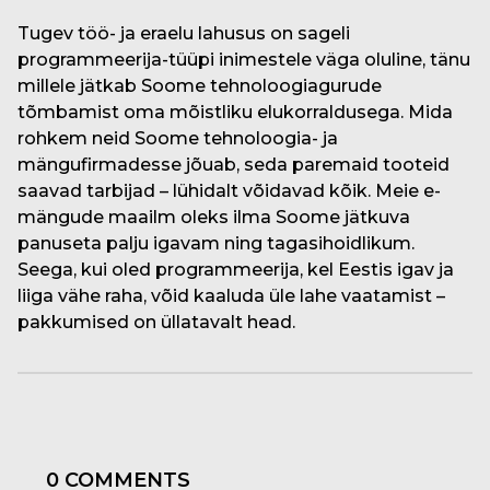
Tugev töö- ja eraelu lahusus on sageli
programmeerija-tüüpi inimestele väga oluline, tänu
millele jätkab Soome tehnoloogiagurude
tõmbamist oma mõistliku elukorraldusega. Mida
rohkem neid Soome tehnoloogia- ja
mängufirmadesse jõuab, seda paremaid tooteid
saavad tarbijad – lühidalt võidavad kõik. Meie e-
mängude maailm oleks ilma Soome jätkuva
panuseta palju igavam ning tagasihoidlikum.
Seega, kui oled programmeerija, kel Eestis igav ja
liiga vähe raha, võid kaaluda üle lahe vaatamist –
pakkumised on üllatavalt head.
0 COMMENTS