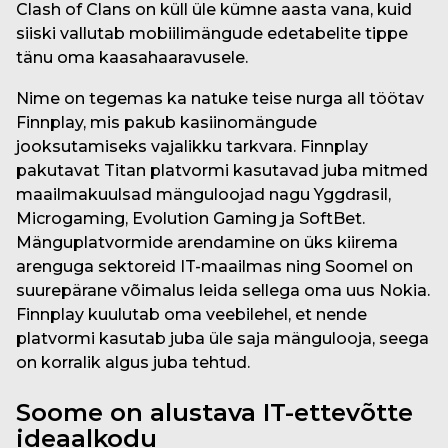
Clash of Clans on küll üle kümne aasta vana, kuid
siiski vallutab mobiilimängude edetabelite tippe
tänu oma kaasahaaravusele.
Nime on tegemas ka natuke teise nurga all töötav
Finnplay, mis pakub kasiinomängude
jooksutamiseks vajalikku tarkvara. Finnplay
pakutavat Titan platvormi kasutavad juba mitmed
maailmakuulsad mänguloojad nagu Yggdrasil,
Microgaming, Evolution Gaming ja SoftBet.
Mänguplatvormide arendamine on üks kiirema
arenguga sektoreid IT-maailmas ning Soomel on
suurepärane võimalus leida sellega oma uus Nokia.
Finnplay kuulutab oma veebilehel, et nende
platvormi kasutab juba üle saja mängulooja, seega
on korralik algus juba tehtud.
Soome on alustava IT-ettevõtte
ideaalkodu