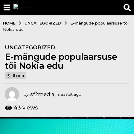
UNCATEGORIZED
HOME
E-mängude populaarsuse tõi
Nokia edu
UNCATEGORIZED
3
E-mängude populaarsuse
a
a
tõi Nokia edu
s
3 min
t
a
t
sf2media
by
3 aastat ago
3
a
a
g
a
43
views
s
o
t
3
a
a
t
a
a