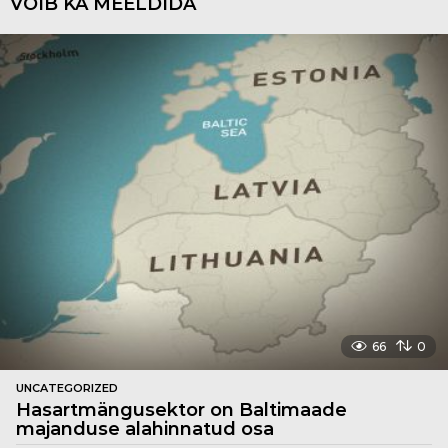
VÕIB KA MEELDIDA
66
0
UNCATEGORIZED
Hasartmängusektor on Baltimaade
majanduse alahinnatud osa