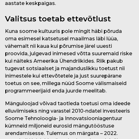
aastate keskpaigas.
Valitsus toetab ettevõtlust
Kuna soome kultuuris pole mingit häbi põruda
oma esimesel katsetusel maailmas läbi lüüa,
vähemalt nii kaua kui põrumise järel uuesti
proovida, julgevad inimesed võtta suuremaid riske
kui näiteks Ameerika Ühendriikides. Riik pakub
tugevat sotsiaalset ja majanduslikku toetust nii
inimestele kui ettevõtetele ja just suurepärane
toetus on see, millega nüüd Soome välismaiseid
programmeerijaid enda juurde meelitab.
Mänguloojad võivad taotleda toetusi oma ideede
elluviimiseks ning varastel 2010-ndatel investeeris
Soome Tehnoloogia- ja Innovatsiooniagentuur
kümneid miljoneid eurosid mängutööstuse
arendamisesse. Tulemus on märgata – 2022.