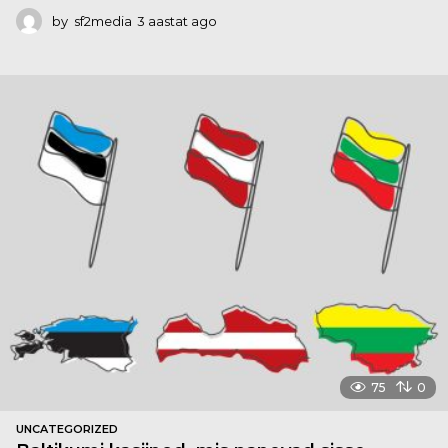
by
sf2media
3 aastat ago
3
a
a
s
t
a
t
a
g
o
75
0
UNCATEGORIZED