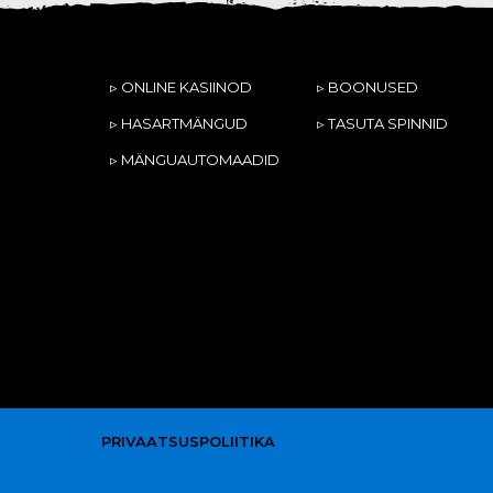
▹ ONLINE KASIINOD
▹ BOONUSED
▹ HASARTMÄNGUD
▹ TASUTA SPINNID
▹ MÄNGUAUTOMAADID
PRIVAATSUSPOLIITIKA