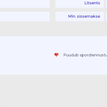
Litsents
Min. sissemakse
Puudub spordiennustu