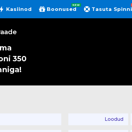
NEW
Kasiinod
Boonused
Tasuta Spinn
vaade
oma
oni 350
nniga!
Loodud