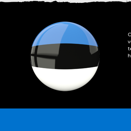
C
v
t
h