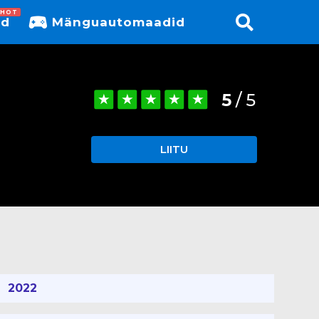
HOT
id
Mänguautomaadid
5
/ 5
LIITU
2022