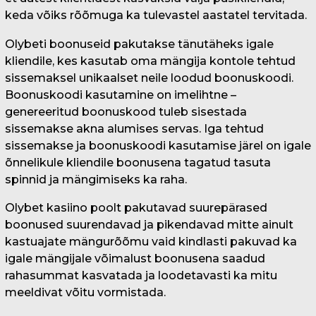
keda võiks rõõmuga ka tulevastel aastatel tervitada.
Olybeti boonuseid pakutakse tänutäheks igale
kliendile, kes kasutab oma mängija kontole tehtud
sissemaksel unikaalset neile loodud boonuskoodi.
Boonuskoodi kasutamine on imelihtne –
genereeritud boonuskood tuleb sisestada
sissemakse akna alumises servas. Iga tehtud
sissemakse ja boonuskoodi kasutamise järel on igale
õnnelikule kliendile boonusena tagatud tasuta
spinnid ja mängimiseks ka raha.
Olybet kasiino poolt pakutavad suurepärased
boonused suurendavad ja pikendavad mitte ainult
kastuajate mängurõõmu vaid kindlasti pakuvad ka
igale mängijale võimalust boonusena saadud
rahasummat kasvatada ja loodetavasti ka mitu
meeldivat võitu vormistada.