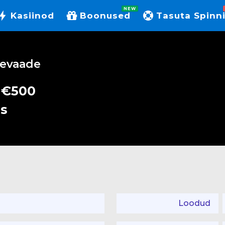
NEW
Kasiinod
Boonused
Tasuta Spinn
levaade
 €500
s
Loodud