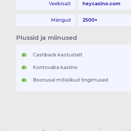
Veebisait
heycasino.com
Mängud
2500+
Plussid ja miinused
Cashback kaotustelt
Kontovaba kasiino
Boonusel mõislikud tingimused