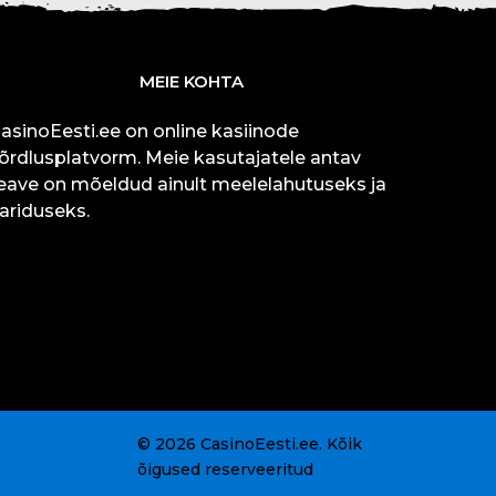
MEIE KOHTA
asinoEesti.ee on online kasiinode
õrdlusplatvorm. Meie kasutajatele antav
eave on mõeldud ainult meelelahutuseks ja
ariduseks.
© 2026 CasinoEesti.ee. Kõik
õigused reserveeritud