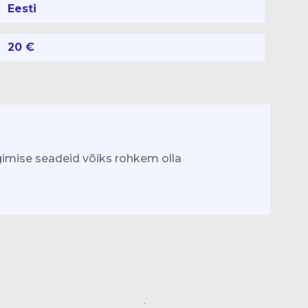
Eesti
20 €
imise seadeid võiks rohkem olla